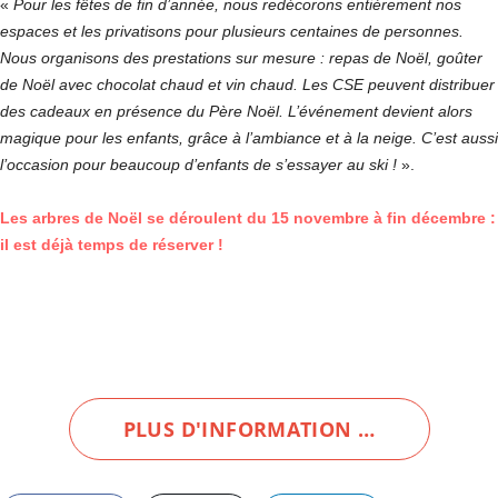
«
Pour les fêtes de fin d’année, nous redécorons entièrement nos
espaces et les privatisons pour plusieurs centaines de personnes.
Nous organisons des prestations sur mesure : repas de Noël, goûter
de Noël avec chocolat chaud et vin chaud. Les CSE peuvent distribuer
des cadeaux en présence du Père Noël. L’événement devient alors
magique pour les enfants, grâce
à
l’ambiance
e
t
à
l
a
neige
.
C
’
e
s
t
auss
i
l
’
o
ccasio
n
p
o
u
r
beaucou
p
d
’
e
n
f
a
n
t
s
d
e
s
’
essaye
r
a
u
sk
i
!
».
Les arbres de Noël se déroulent du 15 novembre à fin décembre :
il est déjà temps de réserver !
PLUS D'INFORMATION …