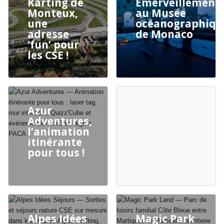
Karting de
Émerveillement
Monteux,
au Musée
une
océanographiqu
adresse
de Monaco
‘fun’ pour
les CSE !
Azur
Adventures,
l’animation
itinérante
pour tous !
Alpes Idées
Magic Park