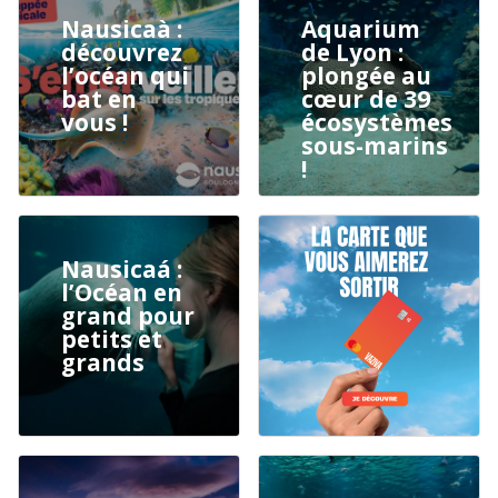
Nausicaà :
Aquarium
découvrez
de Lyon :
l’océan qui
plongée au
bat en
cœur de 39
vous !
écosystèmes
sous-marins
!
Nausicaá :
l’Océan en
grand pour
petits et
grands