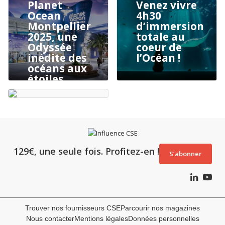
Planet
Venez vivre
Ocean
4h30
Montpellier
d’immersion
2025, une
totale au
Odyssée
coeur de
inédite des
l’Océan !
océans aux
étoiles
129€, une seule fois. Profitez-en !
S’abonner
Trouver nos fournisseurs CSE
Parcourir nos magazines
Nous contacter
Mentions légales
Données personnelles