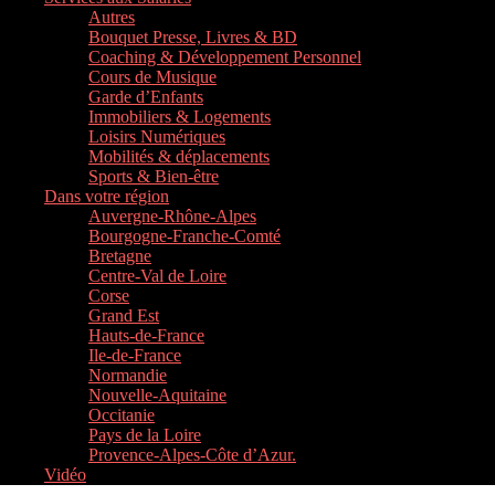
Autres
Bouquet Presse, Livres & BD
Coaching & Développement Personnel
Cours de Musique
Garde d’Enfants
Immobiliers & Logements
Loisirs Numériques
Mobilités & déplacements
Sports & Bien-être
Dans votre région
Auvergne-Rhône-Alpes
Bourgogne-Franche-Comté
Bretagne
Centre-Val de Loire
Corse
Grand Est
Hauts-de-France
Ile-de-France
Normandie
Nouvelle-Aquitaine
Occitanie
Pays de la Loire
Provence-Alpes-Côte d’Azur.
Vidéo