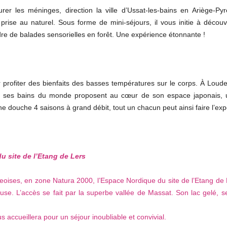
rer les méninges, direction la ville d’Ussat-les-bains en Ariège-P
ise au naturel. Sous forme de mini-séjours, il vous initie à découvrir
dre de balades sensorielles en forêt. Une expérience étonnante !
ur profiter des bienfaits des basses températures sur le corps. À Lou
 ses bains du monde proposent au cœur de son espace japonais, u
ne douche 4 saisons à grand débit, tout un chacun peut ainsi faire l’exp
u site de l’Etang de Lers
oises, en zone Natura 2000, l’Espace Nordique du site de l’Etang de 
use. L’accès se fait par la superbe vallée de Massat. Son lac gelé, 
 accueillera pour un séjour inoubliable et convivial.