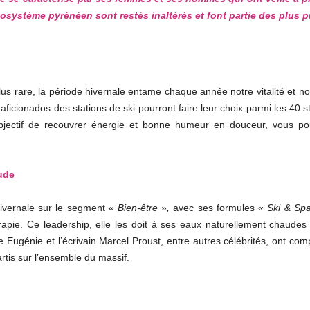
osystème pyrénéen sont restés inaltérés et font partie des plus p
lus rare, la période hivernale entame chaque année notre vitalité et n
icionados des stations de ski pourront faire leur choix parmi les 40 st
bjectif de recouvrer énergie et bonne humeur en douceur, vous pou
aude
hivernale sur le segment «
Bien-être »,
avec ses formules «
Ski & Sp
apie. Ce leadership, elle les doit à ses eaux naturellement chaudes 
Eugénie et l’écrivain Marcel Proust, entre autres célébrités, ont com
tis sur l’ensemble du massif.