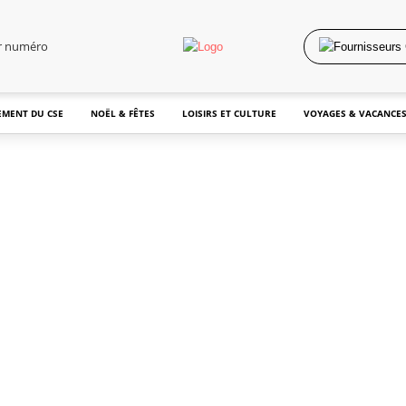
er numéro
MENT DU CSE
NOËL & FÊTES
LOISIRS ET CULTURE
VOYAGES & VACANCE