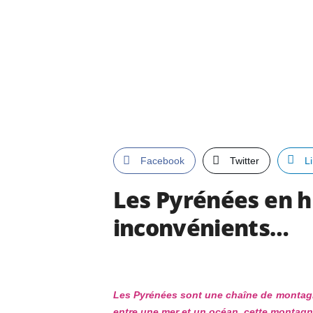
Facebook
Twitter
L
Les Pyrénées en hi
inconvénients…
Les Pyrénées sont une chaîne de montagne
entre une mer et un océan, cette montagne