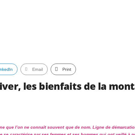
inkedIn
Email
Print
ver, les bienfaits de la mont
 que l’on ne connaît souvent que de nom. Ligne de démarcation 
 se caractérise par ses femmes et ses hommes qui ont veillé à prés