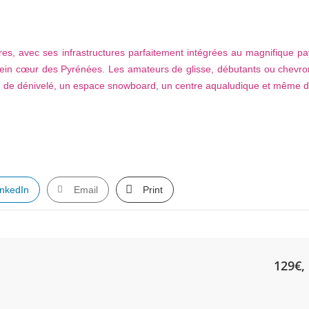
itures, avec ses infrastructures parfaitement intégrées au magnifique p
plein cœur des Pyrénées. Les amateurs de glisse, débutants ou chevro
 de dénivelé, un espace snowboard, un centre aqualudique et même du sk
inkedIn
Email
Print
129€, 