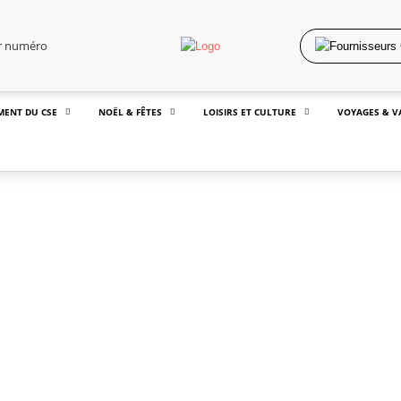
er numéro
MENT DU CSE
NOËL & FÊTES
LOISIRS ET CULTURE
VOYAGES & V