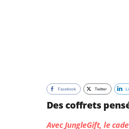
Facebook
Twitter
L
Des coffrets pensés
Avec
JungleGift
, le cad