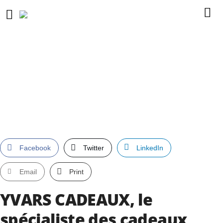
Facebook
Twitter
LinkedIn
Email
Print
YVARS CADEAUX, le
spécialiste des cadeaux