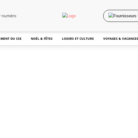
er numéro
MENT DU CSE
NOËL & FÊTES
LOISIRS ET CULTURE
VOYAGES & VACANCE