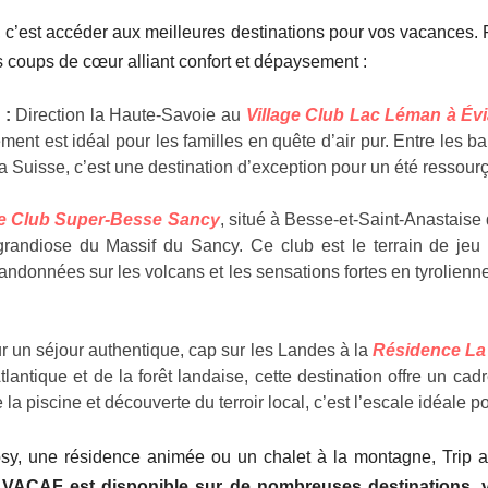
 c’est accéder
aux meilleures destinations pour vos vacances. 
ons coups de cœur alliant confort et dépaysement :
 :
Direction la Haute-Savoie au
Village Club Lac Léman à Évi
ement est idéal pour les familles en quête d’air pur. Entre le
a Suisse, c’est une destination d’exception pour un été ressourç
ge Club Super-Besse Sancy
, situé à Besse-et-Saint-Anastais
randiose du Massif du Sancy. Ce club est le terrain de jeu 
 randonnées sur les volcans et les sensations fortes en tyrolienn
 un séjour authentique, cap sur les Landes à la
Résidence La
ntique et de la forêt landaise, cette destination offre un cad
la piscine et découverte du terroir local, c’est l’escale idéale 
y, une résidence animée ou un chalet à la montagne, Trip a
f VACAF est disponible sur de nombreuses destinations, 