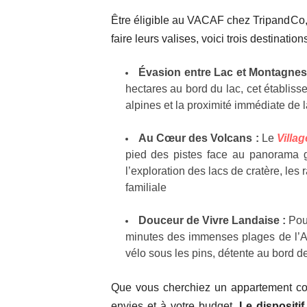
Être éligible au VACAF chez TripandCo,
faire leurs valises, voici trois destinati
Évasion entre Lac et Montagnes
hectares au bord du lac, cet établiss
alpines et la proximité immédiate de l
Au Cœur des Volcans :
Le
Villa
pied des pistes face au panorama g
l’exploration des lacs de cratère, les
familiale
Douceur de Vivre Landaise :
Pour
minutes des immenses plages de l’Atla
vélo sous les pins, détente au bord de 
Que vous cherchiez un appartement cos
envies et à votre budget.
Le dispositi