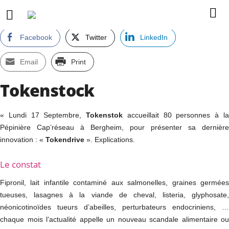
Facebook
Twitter
LinkedIn
Email
Print
Tokenstock
« Lundi 17 Septembre,
Tokenstok
accueillait 80 personnes à l
Pépinière Cap’réseau à Bergheim, pour présenter sa dernière
innovation : «
Tokendrive
». Explications.
Le constat
Fipronil, lait infantile contaminé aux salmonelles, graines germées
tueuses, lasagnes à la viande de cheval, listeria, glyphosate,
néonicotinoïdes tueurs d’abeilles, perturbateurs endocriniens, …
chaque mois l’actualité appelle un nouveau scandale alimentaire ou