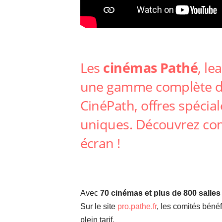
Les
cinémas Pathé
, le
une gamme complète d’av
CinéPath, offres spécia
uniques. Découvrez com
écran !
Avec
70 cinémas et plus de 800 salles
Sur le site
pro.pathe.fr
, les comités béné
plein tarif.