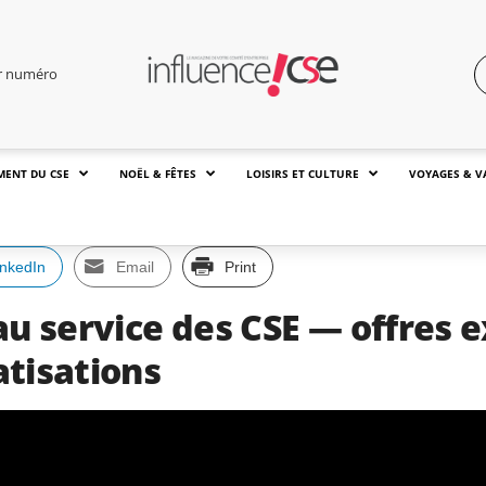
er numéro
MENT DU CSE
NOËL & FÊTES
LOISIRS ET CULTURE
VOYAGES & V
inkedIn
Email
Print
au service des CSE — offres e
atisations