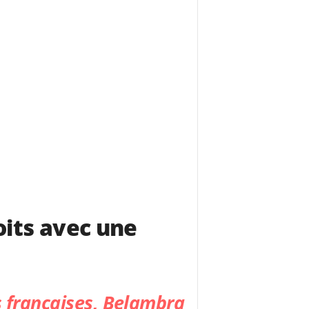
roits avec une
s françaises,
Belambra