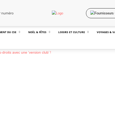
er numéro
MENT DU CSE
NOËL & FÊTES
LOISIRS ET CULTURE
VOYAGES & V