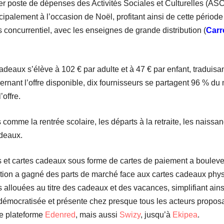
er poste de dépenses des Activités Sociales et Culturelles (ASC
cipalement à l’occasion de Noël, profitant ainsi de cette périod
 concurrentiel, avec les enseignes de grande distribution (
Carr
deaux s’élève à 102 € par adulte et à 47 € par enfant, traduisan
rnant l’offre disponible, dix fournisseurs se partagent 96 % du
offre.
comme la rentrée scolaire, les départs à la retraite, les naissa
adeaux.
s et cartes cadeaux sous forme de cartes de paiement a boulevers
ution a gagné des parts de marché face aux cartes cadeaux phys
allouées au titre des cadeaux et des vacances, simplifiant ainsi l
t démocratisée et présente chez presque tous les acteurs propo
le plateforme
Edenred
, mais aussi
Swizy
, jusqu’à
Ekipea
.