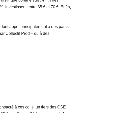
e distingue comme suit : 47 % des
 investissent entre 35 € et 70 €. Enfin,
E font appel principalement à des parcs
par Collectif Prod – ou à des
onsacré à ces colis, un tiers des CSE