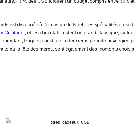
ailleurs, 43 % des CSE allouent un budget compris entre 30 € et
nds est distribuée à l’occasion de Noël. Les spécialités du sud
n Occitane
; et les chocolats restent un grand classique, surto
Cependant, Pâques constitue la deuxième période privilégiée pour
traite ou la fête des mères, sont également des moments choisis 