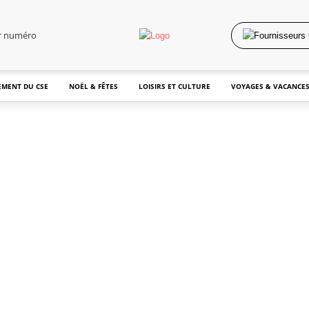
er numéro
MENT DU CSE
NOËL & FÊTES
LOISIRS ET CULTURE
VOYAGES & VACANCE