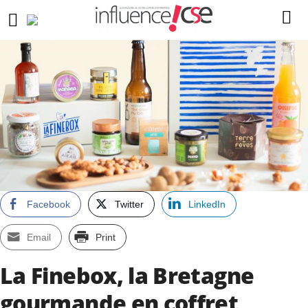
Facebook
Twitter
LinkedIn
Email
Print
La Finebox, la Bretagne
gourmande en coffret