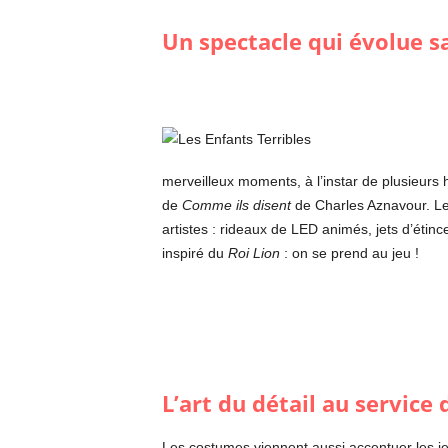
Un spectacle qui évolue s
merveilleux moments, à l’instar de plusieurs
de
Comme ils disent
de Charles Aznavour. Les
artistes : rideaux de LED animés, jets d’éti
inspiré du
Roi Lion
: on se prend au jeu !
L’art du détail au service
Les costumes viennent aussi accentuer les 