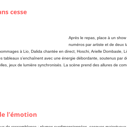
ans cesse
Après le repas, place à un show
numéros par artiste et de deux ta
 hommages à Lio, Dalida chantée en direct, Hoschi, Arielle Dombasle, Li
 tableaux s’enchaînent avec une énergie débordante, soutenus par des 
ncelles, jeux de lumière synchronisés. La scène prend des allures de c
 de l’émotion
jeux de ressemblance : plumes surdimensionnées, casques majestueux