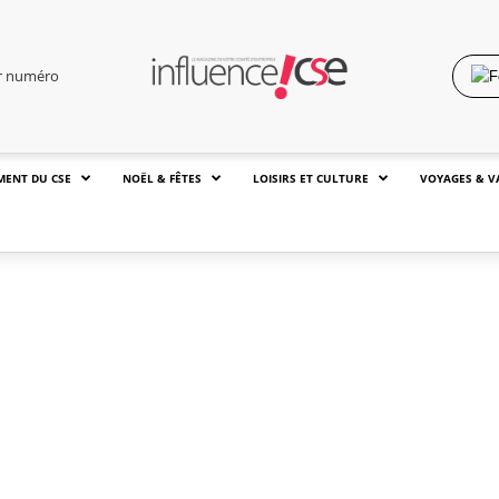
er numéro
MENT DU CSE
NOËL & FÊTES
LOISIRS ET CULTURE
VOYAGES & V