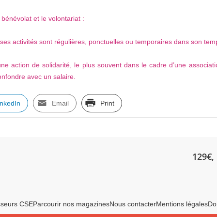
 bénévolat et le volontariat :
es activités sont régulières, ponctuelles ou temporaires dans son temps 
e action de solidarité, le plus souvent dans le cadre d’une associatio
onfondre avec un salaire.
inkedIn
Email
Print
129€, 
sseurs CSE
Parcourir nos magazines
Nous contacter
Mentions légales
Do