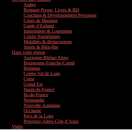
Autres
Bouquet Presse, Livres & BD
Coaching & Développement Personnel
Cours de Musique
Garde d’Enfants
Immobiliers & Logements
Loisirs Numériques
Mobilités & déplacements
Sports & Bien-être
Dans votre région
Auvergne-Rhône-Alpes
Bourgogne-Franche-Comté
Bretagne
Centre-Val de Loire
Corse
Grand Est
Hauts-de-France
Ile-de-France
Normandie
Nouvelle-Aquitaine
Occitanie
Pays de la Loire
Provence-Alpes-Côte d’Azur.
Vidéo