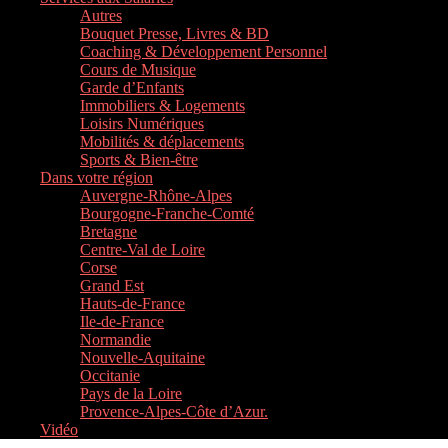
Autres
Bouquet Presse, Livres & BD
Coaching & Développement Personnel
Cours de Musique
Garde d’Enfants
Immobiliers & Logements
Loisirs Numériques
Mobilités & déplacements
Sports & Bien-être
Dans votre région
Auvergne-Rhône-Alpes
Bourgogne-Franche-Comté
Bretagne
Centre-Val de Loire
Corse
Grand Est
Hauts-de-France
Ile-de-France
Normandie
Nouvelle-Aquitaine
Occitanie
Pays de la Loire
Provence-Alpes-Côte d’Azur.
Vidéo