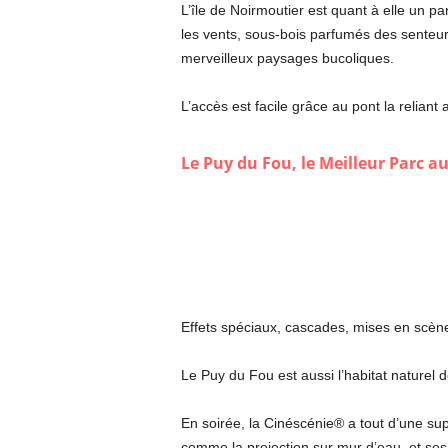
L’île de Noirmoutier est quant à elle un 
les vents, sous-bois parfumés des senteur
merveilleux paysages bucoliques.
L’accès est facile grâce au pont la reliant 
Le Puy du Fou, le Meilleur Parc 
Effets spéciaux, cascades, mises en scèn
Le Puy du Fou est aussi l’habitat naturel 
En soirée, la Cinéscénie® a tout d’une su
comme la projection sur mur d’eau, et ses 