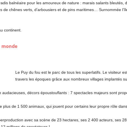
paradis balnéaire pour les amoureux de nature : marais salants bleutés
s de chênes verts, d’arbousiers et de pins maritimes… Surnommée l’île
au continent.
au monde
Le Puy du fou est le parc de tous les superlatifs. Le visiteur e
travers les époques grâce aux nombreux villages implantés su
e audacieuses, décors époustouflants : 7 spectacles majeurs sont pro
de plus de 1 500 animaux, qui jouent pour certains leur propre rôle dans
perproduction avec sa scène de 23 hectares, ses 2 400 acteurs, ses 28
12 millions de spectateurs !