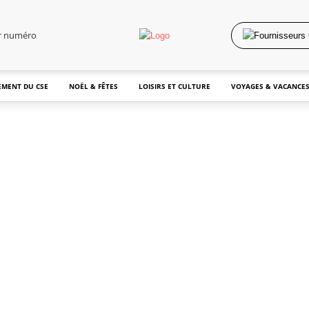
er numéro
MENT DU CSE
NOËL & FÊTES
LOISIRS ET CULTURE
VOYAGES & VACANCE