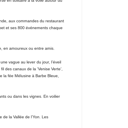
 en solitaire à la voile autour du
Monde, aux commandes du restaurant
oupet et ses 800 événements chaque
le, en amoureux ou entre amis.
ne vague au lever du jour, l’éveil
 fil des canaux de la ‘Venise Verte’,
de la fée Mélusine à Barbe Bleue,
nts ou dans les vignes. En voilier
 de la Vallée de l’Yon. Les