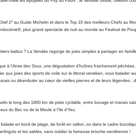
êle-mêle les épopées du Puy du Fou® ; le Vendée Globe, célèbre course
 Chef 2* au Guide Michelin et dans le Top 10 des meilleurs Chefs au 
a Cinéscénie®, plus grand spectacle de nuit au monde au Festival de P
entiers battus ? La Vendée regorge de joies simples à partager en famil
ue à l’Anse des Soux, une dégustation d’huîtres fraichement pêchées, u
tier aux joies des sports de voile sur le littoral vendéen, vous balader au
marais ou déambuler au cœur de vieilles pierres et de leurs légendes ; 
.
élo le long des 1800 km de piste cyclable, entre bocage et marais sala
ceux du Bec ou de la Meule à l’île d’Yeu.
balade en bord de plage, de forêt en vallon, ou dans le cadre bucolique
rlingots et les sablés, sans oublier la fameuse brioche vendéenne !