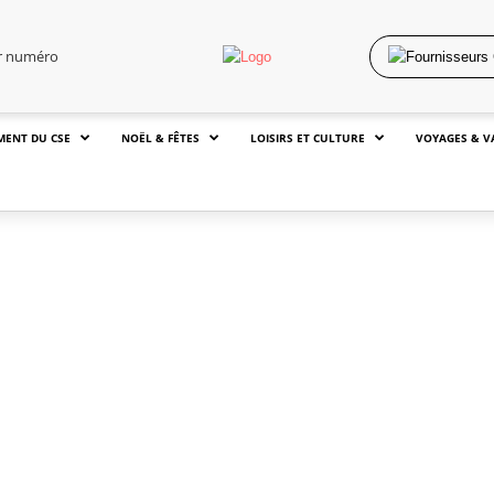
er numéro
MENT DU CSE
NOËL & FÊTES
LOISIRS ET CULTURE
VOYAGES & V