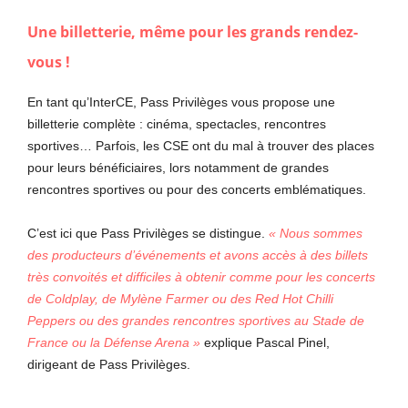
Une billetterie, même pour les grands rendez-
vous !
En tant qu’InterCE, Pass Privilèges vous propose une
billetterie complète : cinéma, spectacles, rencontres
sportives… Parfois, les CSE ont du mal à trouver des places
pour leurs bénéficiaires, lors notamment de grandes
rencontres sportives ou pour des concerts emblématiques.
C’est ici que Pass Privilèges se distingue.
«
Nous sommes
des producteurs d’év
énements et avons acc
ès à
des billets
très convoités et difficiles à
obtenir comme pour les concerts
de Coldp
lay, de Myl
è
ne Farmer ou des Red Hot Chilli
Pep
per
s ou des grandes rencontres sportives au Stade de
France ou la Défense Arena
»
explique Pascal Pinel,
dirigeant de Pass Privilèges.