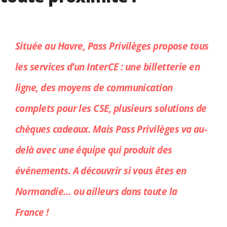
Situ
ée au Havre, Pass Privil
è
ges propose tous
les services d
’un InterCE
: une billetterie en
ligne, des moyens de communication
complets pour les CSE, plusieurs solutions de
ch
è
ques cadeaux. Mais Pass Privil
è
ges va au-
delà
avec une équipe qui produit des
év
énements. A découvrir si vous ê
tes en
Normandie… ou ailleurs dans toute la
France
!