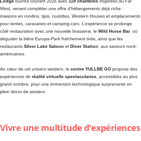
Lodge
ouvrira courant 2026 avec
119 chambres
inspirées du Far
West, venant compléter une offre d’hébergements déjà riche :
maisons en rondins, tipis, roulottes, Western Houses et emplacements
pour tentes, caravanes et camping-cars. L’expérience se prolonge
côté restauration avec une nouvelle brasserie, le
Wild Horse Bar
, où
déguster la bière Europa-Park fraîchement tirée, ainsi que les
restaurants
Silver Lake Saloon
et
Diner Station
, aux saveurs nord-
américaines.
Au cœur de cet univers western, le
centre YULLBE GO
propose des
expériences de
réalité virtuelle spectaculaires
, accessibles au plus
grand nombre, pour une immersion technologique surprenante en
plein décor de western.
Vivre une multitude d’expériences