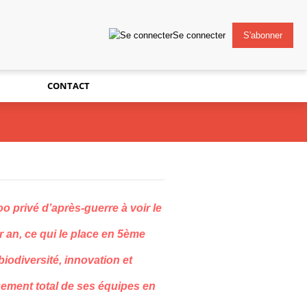
Se connecter
S'abonner
CONTACT
oo privé
d’après-guerre
à voir le
r an, ce qui le place en 5
ème
biodiversité, innovation et
gement total de ses équipes en