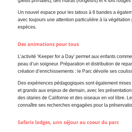
(petits primates), des maras (rongeurs) et 4 ibis rouges
Un nouvel espace pour les tatous à 6 bandes a égale
avec toujours une attention particulière à la végétatio
espèces.
Des animations pour tous
L’activité ‘Keeper for a Day’ permet aux enfants comme
peau d’un soigneur. Préparation et distribution de rep
création d’enrichissements : le Parc dévoile ses coulis
Des expériences pédagogiques sont également mises e
et grands aux enjeux de demain, avec les présentatio
des otaries de Californie et des oiseaux en vol libre. L
connaître ses recherches engagées pour la préservatio
Safaris lodges, unn séjour au coeur du parc