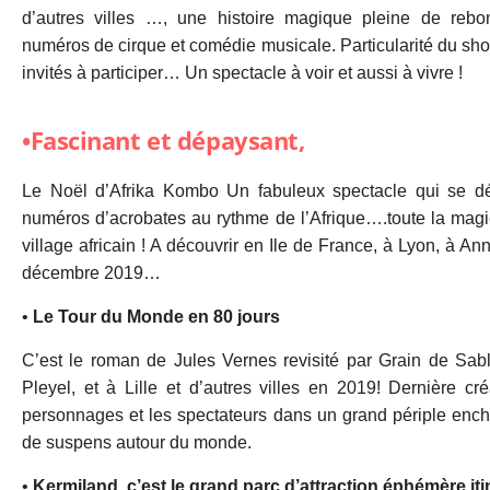
d’autres villes …, une histoire magique pleine de reb
numéros de cirque et comédie musicale. Particularité du show, 
invités à participer… Un spectacle à voir et aussi à vivre !
•Fascinant et dépaysant,
Le Noël d’Afrika Kombo Un fabuleux spectacle qui se d
numéros d’acrobates au rythme de l’Afrique….toute la magi
village africain ! A découvrir en Ile de France, à Lyon, à A
décembre 2019…
•
Le Tour du Monde en 80 jours
C’est le roman de Jules Vernes revisité par Grain de Sab
Pleyel, et à Lille et d’autres villes en 2019! Dernière cr
personnages et les spectateurs dans un grand périple encha
de suspens autour du monde.
•
Kermiland, c’est le grand parc d’attraction éphémère iti