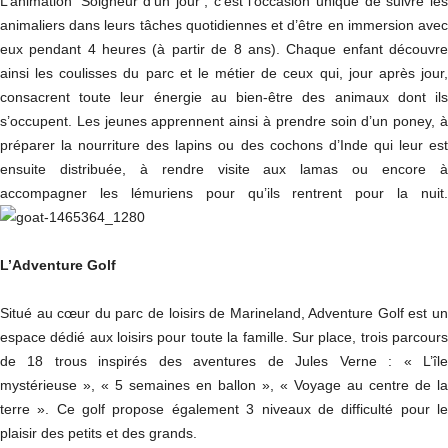
L’animation ‘Soigneur d’un jour’, c’est l’occasion unique de suivre les
animaliers dans leurs tâches quotidiennes et d’être en immersion avec
eux pendant 4 heures (à partir de 8 ans). Chaque enfant découvre
ainsi les coulisses du parc et le métier de ceux qui, jour après jour,
consacrent toute leur énergie au bien-être des animaux dont ils
s’occupent. Les jeunes apprennent ainsi à prendre soin d’un poney, à
préparer la nourriture des lapins ou des cochons d’Inde qui leur est
ensuite distribuée, à rendre visite aux lamas ou encore à
accompagner les lémuriens pour qu’ils rentrent pour la nuit.
L’Adventure Golf
Situé au cœur du parc de loisirs de Marineland, Adventure Golf est un
espace dédié aux loisirs pour toute la famille. Sur place, trois parcours
de 18 trous inspirés des aventures de Jules Verne : « L’île
mystérieuse », « 5 semaines en ballon », « Voyage au centre de la
terre ». Ce golf propose également 3 niveaux de difficulté pour le
plaisir des petits et des grands.